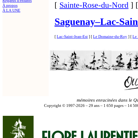
Regards d'enfants
[
Sainte-Rose-du-Nord
]
À propos
À LA UNE
Saguenay
–
Lac-Sain
[
Lac-Saint-Jean-Est
]
[
Le Domaine-du-Roy
]
[
Le 
mémoires enracinées dans le Q
Copyright © 1997-2026 – 29 ans – 1 650 pages – 14 500