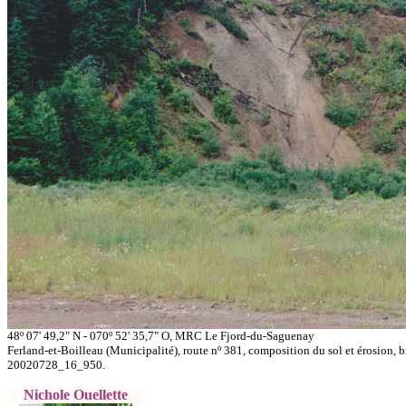
48º 07' 49,2" N - 070º 52' 35,7" O, MRC Le Fjord-du-Saguenay
Ferland-et-Boilleau (Municipalité), route nº 381, composition du sol et érosion,
20020728_16_950.
Nichole Ouellette