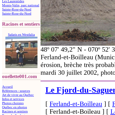
Les Laurentides
Monts-Valin, parc national
Sainte-Rose-du-Nord
Sainte-Rose-du-Nord
Racines et sentiers
Safaris en Westfalia
48º 07' 49,2" N - 070º 52
Ferland-et-Boilleau (Munici
érosion, brèche très proba
mardi 30 juillet 2002, ph
ouellette001.com
Accueil
Le Fjord-du-Sague
Références - sources
Art de vivre au Québec
Infos et services
[
Ferland-et-Boilleau
]
[
F
Photos choisies
Québec en photos
[ Ferland-et-Boileau ]
[
L
Racines et sentiers