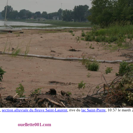
),
section alluviale du fleuve Saint-Laurent
, rive du
lac Saint-Pierre
, 10:57 le mardi 2
ouellette001.com