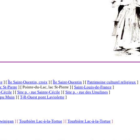
ce
]
[
Île Saint-Quentin, croix
]
[
Île Saint-Quentin
]
[
Patrimoine culturel religieux
]
c St-Pierre
]
[ Pointe-du-Lac, lac St-Pierre ]
[
Saint-Louis-de-France
]
e-Cécile
]
[
Site p. - rue Sainte-Cécile
]
[
Site p. - rue des Ursulines
]
ipu Muin
]
[
T-R-Ouest pont Laviolette
]
winigan
]
[
Tourbière Lac-à-la-Tortue
]
[
Tourbière Lac-à-la-Tortue
]