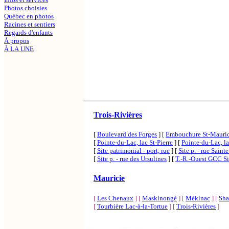
Photos choisies
Québec en photos
Racines et sentiers
Regards d'enfants
À propos
À LA UNE
Trois-Rivières
[
Boulevard des Forges
]
[
Embouchure St-Mauri
[
Pointe-du-Lac, lac St-Pierre
]
[
Pointe-du-Lac, la
[
Site patrimonial - port, rue
]
[
Site p. - rue Saint
[
Site p. - rue des Ursulines
]
[
T.-R.-Ouest GCC S
Mauricie
[
Les Chenaux
]
[
Maskinongé
]
[
Mékinac
]
[
Sha
[
Tourbière Lac-à-la-Tortue
]
[
Trois-Rivières
]