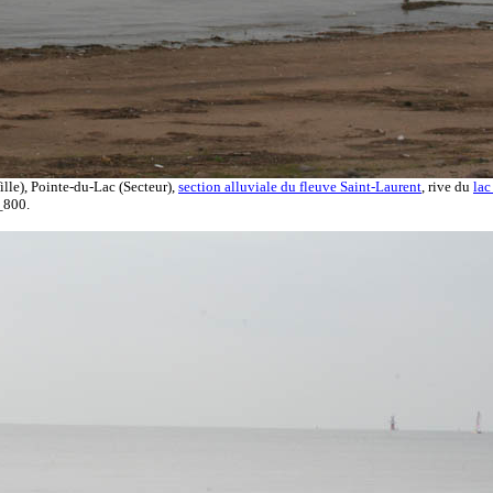
ille), Pointe-du-Lac (Secteur),
section alluviale du fleuve Saint-Laurent
, rive du
lac
_800.