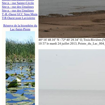
Site p. - rue Sainte-Cécile
Site p. - rue des Ursulines
Site p. - rue des Ursulines
T.-R.-Ouest GCC Sipu Muin
T-R-Ouest pont Laviolette
Réserve de la biosphère du
Lac-Saint-Pierre
46º 16' 48.16" N - 72º 40' 29.34" O, Trois-Rivières (V
10:57 le mardi 24 juillet 2013, Pointe_du_Lac_004