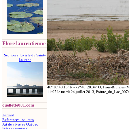
Flore laurentienne
Section alluviale du Saint-
Laurent
46º 16' 48.16" N - 72º 40' 29.34" O, Trois-Rivières (V
11:07 le mardi 24 juillet 2013, Pointe_du_Lac_007
ouellette001.com
Accueil
Références - sources
Art de vivre au Québec
Infos et services