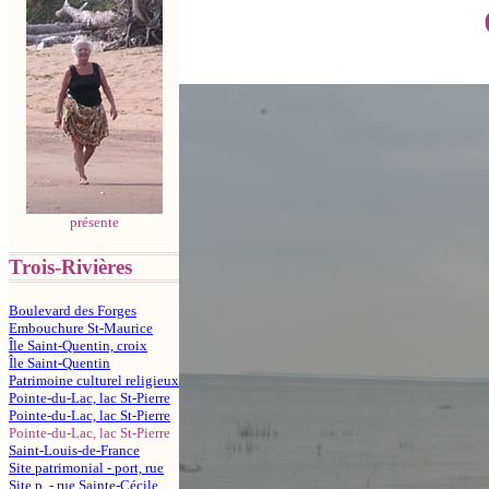
présente
Trois-Rivières
Boulevard des Forges
Embouchure St-Maurice
Île Saint-Quentin, croix
Île Saint-Quentin
Patrimoine culturel religieux
Pointe-du-Lac, lac St-Pierre
Pointe-du-Lac, lac St-Pierre
Pointe-du-Lac, lac St-Pierre
Saint-Louis-de-France
Site patrimonial - port, rue
Site p. - rue Sainte-Cécile