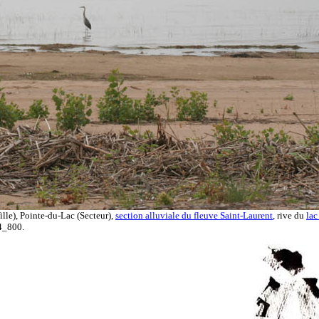
ille), Pointe-du-Lac (Secteur),
section alluviale du fleuve Saint-Laurent
, rive du
lac
4_800.