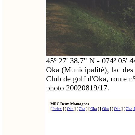
45º 27' 38,7" N - 074º 05
Oka (Municipalité), lac de
Club de golf d'Oka, route n
photo 20020819/17.
MRC Deux-Montagnes
[
Index
]
[
Oka
]
[
Oka
]
[
Oka
]
[
Oka
]
[
Oka
]
[
Oka, 