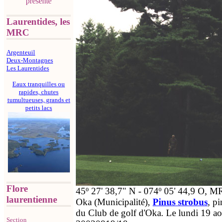
présente
Laurentides, les
MRC
Argenteuil
Deux-Montagnes
Les Laurentides
Eaux tranquilles ou
rapides, chutes
tumultueuses, grands et
petits lacs
Flore
45º 27' 38,7" N - 074º 05' 44,9 O,
laurentienne
Oka (Municipalité),
Pinus strobus
, p
du Club de golf d'Oka. Le lundi 19 a
Section