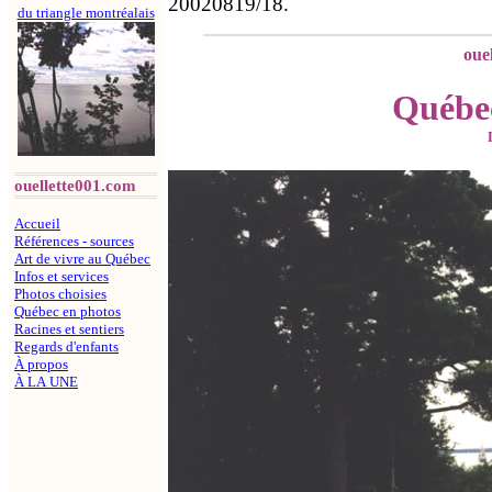
20020819/18.
du triangle montréalais
oue
Québec
ouellette001.com
Accueil
Références - sources
Art de vivre au Québec
Infos et services
Photos choisies
Québec en photos
Racines et sentiers
Regards d'enfants
À propos
À LA UNE