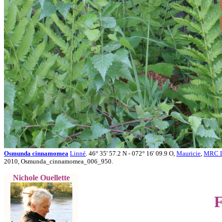
Osmunda cinnamomea
Linné
. 46° 35' 57.2 N - 072° 16' 09.9 O,
Mauricie
,
MRC L
2010, Osmunda_cinnamomea_006_950.
Nichole Ouellette
F