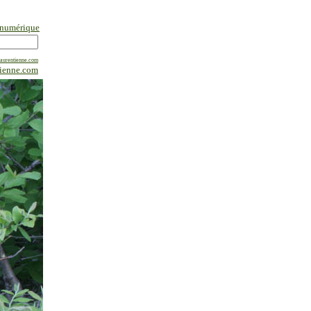
 numérique
laurentienne.com
tienne.com