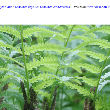
aytoniana
;
Osmunda regalis
;
Osmunda cinnamomea
. Dessins du
frère Alexandre 