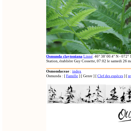
Osmunda claytoniana
Linné
. 46° 38' 00.4" N - 072°
Station, érablière Guy Cossette, 07:02 le samedi 2
Osmondaceae
:
index
Osmunda :
[
Famille
]
[ Genre ]
[
Clef des espèces
]
[
r