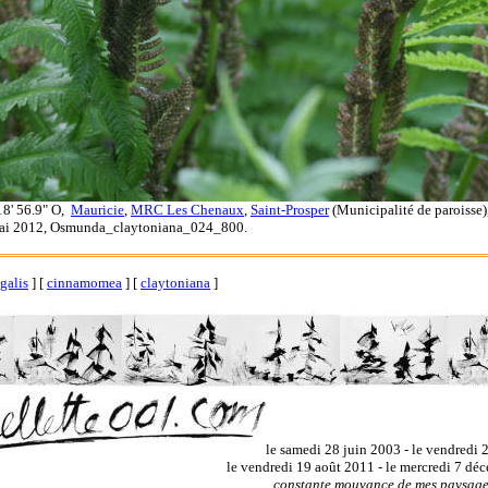
 18' 56.9" O,
Mauricie
,
MRC Les Chenaux
,
Saint-Prosper
(Municipalité de paroisse),
6 mai 2012, Osmunda_claytoniana_024_800.
egalis
]
[
cinnamomea
]
[
claytoniana
]
le samedi 28 juin 2003 - le vendredi
le vendredi 19 août 2011 - le mercredi 7 d
constante mouvance de mes paysages