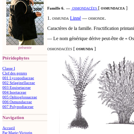
osmondacées
[
osmundacea
]
Famille 6.
―
1.
osmunda
Linné
— osmonde.
Caractères de la famille. Fructification printa
— Le nom générique dérive peut-être de « O
présente
osmondacées
[
osmunda
]
Ptéridophytes
Classe I
Clef des genres
001 Lycopodiaceae
002 Selaginellaceae
003 Equisetaceae
004 Isoetaceae
005 Ophioglossaceae
006 Osmundaceae
007 Polypodiaceae
Navigation
Accueil
Par Marie-Victorin