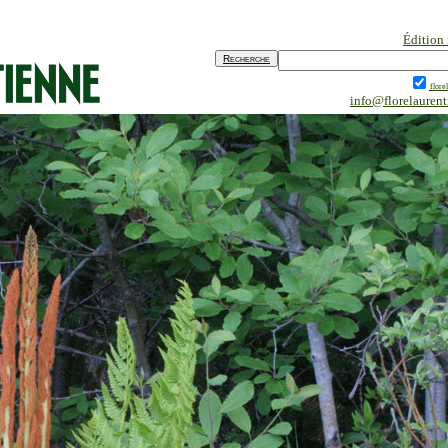
Édition
flore
info@florelauren