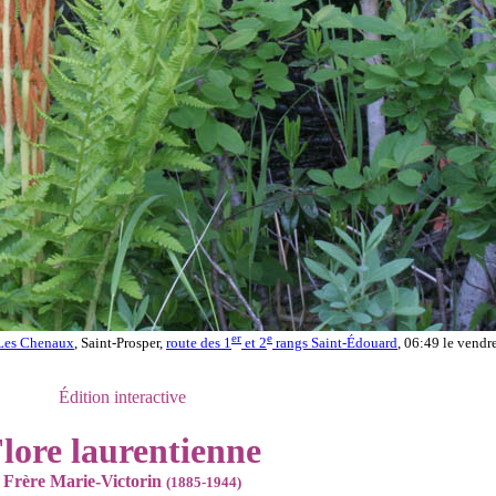
er
e
es Chenaux
, Saint-Prosper,
route des 1
et 2
rangs Saint-Édouard
, 06:49 le vendr
Édition interactive
lore laurentienne
Frère Marie-Victorin
(1885-1944)