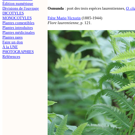
Édition numérique
Divisions de l'ouvrage
Osmunda
: port des trois espèces laurentiennes,
O. cl
DICOTYLES
MONOCOTYLES
Frère Marie-Victorin
(1885-1944)
Plantes comestibles
Flore laurentienne
, p. 121.
Plantes introduites
Plantes médicinales
Plantes rares
Faire un don
À la UNE
PHOTOGRAPHIES
Références