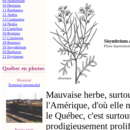
09 Nasturtium
10 Dentaria
11 Raphanus
12 Arabis
13 Cardamine
14 Neslia
15 Camelina
16 Rorippa
17 Conringia
Sisymbrium 
18 Brassica
Flore laurentie
19 Sisymbrium
20 Barbarea
21 Erysimum
Québec en photos
Montréal
Terminal intermodal
Mauvaise herbe
, surt
l'Amérique, d'où elle 
le Québec, c'est surto
prodigieusement prolifi
Papier peint