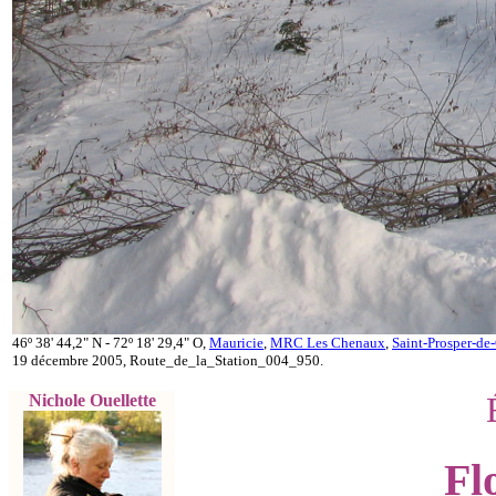
46º 38' 44,2" N - 72º 18' 29,4" O,
Mauricie
,
MRC Les Chenaux
,
Saint-Prosper-d
19 décembre 2005, Route_de_la_Station_004_950.
Nichole Ouellette
Fl