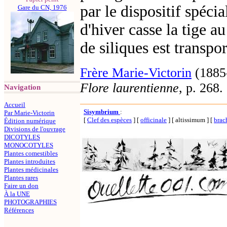
par le dispositif spéci
Gare du CN, 1976
d'hiver casse la tige au
de siliques est transpo
Frère Marie-Victorin
(1885
Flore laurentienne
, p. 268.
Navigation
Accueil
Sisymbrium
:
Par Marie-Victorin
[
Clef des espèces
]
[
officinale
]
[ altissimum ]
[
brac
Édition numérique
Divisions de l'ouvrage
DICOTYLES
MONOCOTYLES
Plantes comestibles
Plantes introduites
Plantes médicinales
Plantes rares
Faire un don
À la UNE
PHOTOGRAPHIES
Références