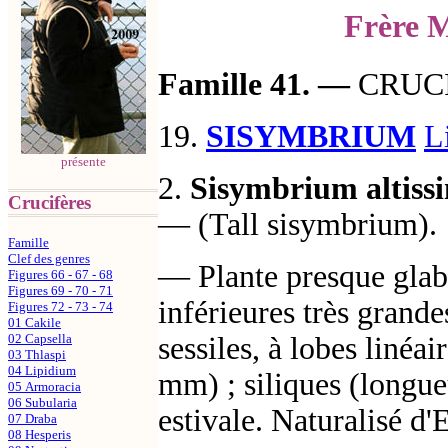
Frère M
Famille 41.
―
CRUC
19.
SISYMBRIUM
L
présente
2.
Sisymbrium altis
Crucifères
— (Tall sisymbrium).
Famille
Clef des genres
— Plante presque glabr
Figures 66 - 67 - 68
Figures 69 - 70 - 71
inférieures très grandes
Figures 72 - 73 - 74
01 Cakile
sessiles, à lobes linéai
02 Capsella
03 Thlaspi
04 Lipidium
mm) ; siliques (longue
05 Armoracia
06 Subularia
estivale. Naturalisé d
07 Draba
08 Hesperis