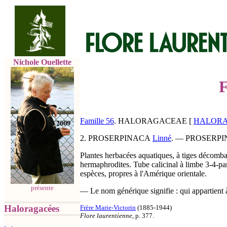
Nichole Ouellette
F
Famille 56
.
HALORAGACEAE
[
HALOR
2.
PROSERPINACA
Linné
. —
PROSERPI
Plantes herbacées aquatiques, à tiges décomba
hermaphrodites. Tube calicinal à limbe 3-4-part
espèces, propres à l'Amérique orientale.
présente
— Le nom générique signifie : qui appartient
Haloragacées
Frère Marie-Victorin
(1885-1944)
Flore laurentienne
, p. 377.