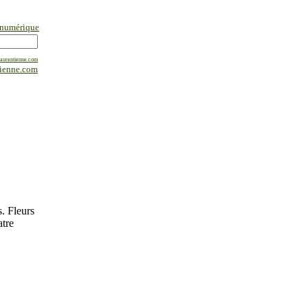
 numérique
laurentienne.com
tienne.com
. Fleurs
atre