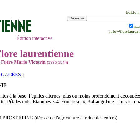
Édition
flore
info@florelauren
Édition interactive
lore laurentienne
Frère Marie-Victorin
(1885-1944)
AGACÉES
].
NIE
.
ntes à la base. Feuilles alternes, plus ou moins profondément découpées
it. Pétales nuls. Étamines 3-4. Fruit osseux, 3-4-angulaire. Trois ou qu
 à
PROSERPINE
(déesse de l'agriculture et reine des enfers).