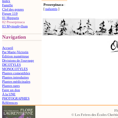
Index
Proserpinaca
:
Famille
[
palustris
]
Clef des genres
Figure 119
01 Hippuris
02 Proserpinaca
03 Myriophyllum
Navigation
Accueil
Par Marie-Victorin
Édition numérique
Divisions de l'ouvrage
DICOTYLES
MONOCOTYLES
Plantes comestibles
Plantes introduites
Plantes médicinales
Plantes rares
Faire un don
À la UNE
PHOTOGRAPHIES
Références
Fl
© Les Frères des Écoles Chréti