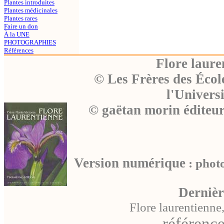
Plantes introduites
Plantes médicinales
Plantes rares
Faire un don
À la UNE
PHOTOGRAPHIES
Références
Flore laure
© Les Frères des Écol
l'Univers
© gaëtan morin éditeu
Version numérique
: photo
Dernièr
Flore laurentienne
référence