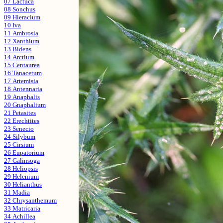
07 Lactuca
08 Sonchus
09 Hieracium
10 Iva
11 Ambrosia
12 Xanthium
13 Bidens
14 Arctium
15 Centaurea
16 Tanacetum
17 Artemisia
18 Antennaria
19 Anaphalis
20 Gnaphalium
21 Petasites
22 Erechtites
23 Senecio
24 Silybum
25 Cirsium
26 Eupatorium
27 Galinsoga
28 Heliopsis
29 Helenium
30 Helianthus
31 Madia
32 Chrysanthemum
33 Matricaria
34 Achillea