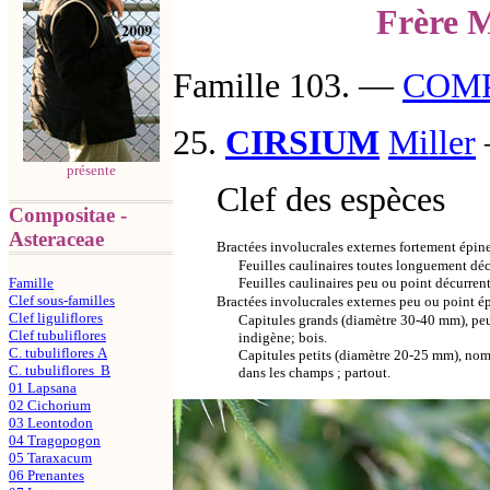
Frère M
Famille 103.
―
COMP
25.
CIRSIUM
Miller
présente
Clef des espèces
Compositae -
Asteraceae
Bractées involucrales externes fortement épin
Feuilles caulinaires toutes longuement déc
Feuilles caulinaires peu ou point décurrent
Famille
Clef sous-familles
Bractées involucrales externes peu ou point é
Clef liguliflores
Capitules grands (diamètre 30-40 mm), pe
Clef tubuliflores
indigène; bois.
C. tubuliflores A
Capitules petits (diamètre 20-25 mm), nom
C. tubuliflores B
dans les champs ; partout.
01 Lapsana
02 Cichorium
03 Leontodon
04 Tragopogon
05 Taraxacum
06 Prenantes