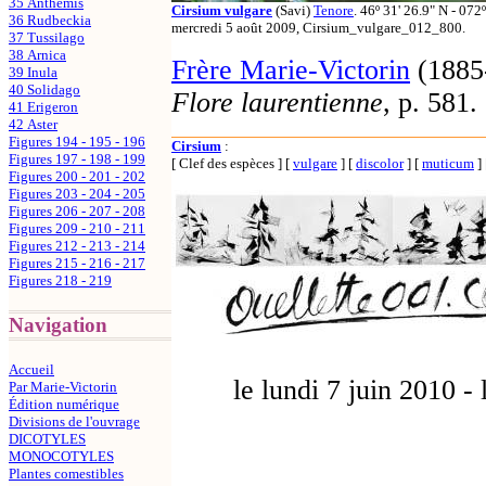
35 Anthemis
Cirsium vulgare
(Savi)
Tenore
. 46º 31' 26.9" N - 072
36 Rudbeckia
mercredi 5 août 2009, Cirsium_vulgare_012_800.
37 Tussilago
38 Arnica
Frère Marie-Victorin
(1885
39 Inula
40 Solidago
Flore laurentienne
, p. 581.
41 Erigeron
42 Aster
Figures 194 - 195 - 196
Cirsium
:
Figures 197 - 198 - 199
[ Clef des espèces ]
[
vulgare
]
[
discolor
]
[
muticum
]
Figures 200 - 201 - 202
Figures 203 - 204 - 205
Figures 206 - 207 - 208
Figures 209 - 210 - 211
Figures 212 - 213 - 214
Figures 215 - 216 - 217
Figures 218 - 219
Navigation
Accueil
le lundi 7 juin 2010 -
Par Marie-Victorin
Édition numérique
Divisions de l'ouvrage
DICOTYLES
MONOCOTYLES
Plantes comestibles