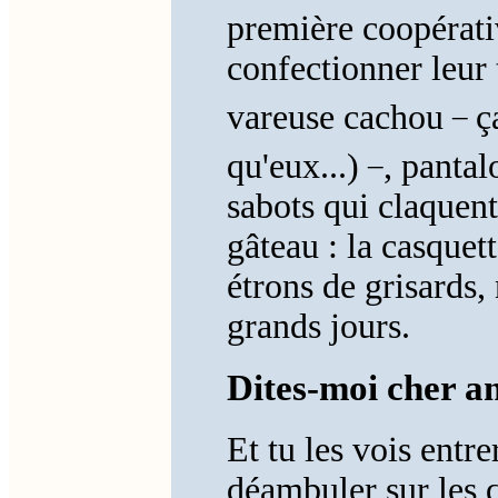
première coopérat
confectionner leur 
_
vareuse cachou
ç
_
qu'eux...)
, panta
sabots qui claquent 
gâteau : la casquett
étrons de grisards, 
grands jours.
Dites-moi cher a
Et tu les vois entre
déambuler sur les q