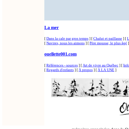
La mer
[
Dans la cale par gros temps
]
[
Chalut et paillasse
]
[
L
[
Navires, nous les aimons
]
[
Père mousse, le plus âgé
]
ouellette001.com
[
Références - sources
]
[
Art de vivre au Québec
]
[
Inf
[
Regards d'enfants
]
[
À propos
]
[
À LA UNE
]