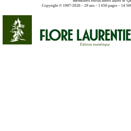
mémoires enracinées dans le Q
Copyright © 1997-2026 – 29 ans – 1 650 pages – 14 500
Édition numérique