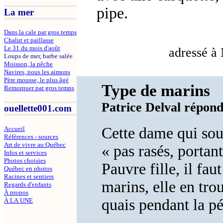
pipe.
La mer
Dans la cale par gros temps
Chalut et paillasse
Le 31 du mois d'août
adressé à 
Loups de mer, barbe salée
Moisson, la pêche
Navires, nous les aimons
Père mousse, le plus âgé
Type de marins
Remorquer par gros temps
Patrice Delval répon
ouellette001.com
Cette dame qui sou
Accueil
Références - sources
Art de vivre au Québec
« pas rasés, portan
Infos et services
Photos choisies
Pauvre fille, il fau
Québec en photos
Racines et sentiers
marins, elle en trou
Regards d'enfants
À propos
quais pendant la p
À LA UNE