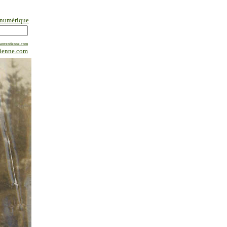
 numérique
laurentienne.com
tienne.com