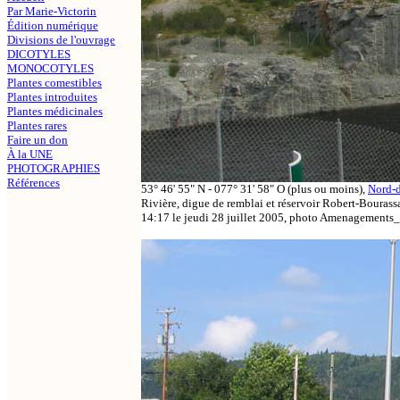
Par Marie-Victorin
Édition numérique
Divisions de l'ouvrage
DICOTYLES
MONOCOTYLES
Plantes comestibles
Plantes introduites
Plantes médicinales
Plantes rares
Faire un don
À la UNE
PHOTOGRAPHIES
Références
53° 46' 55" N - 077° 31' 58" O (plus ou moins),
Nord-
Rivière, digue de remblai et réservoir Robert-Bourass
14:17 le jeudi 28 juillet 2005, photo Amenagement