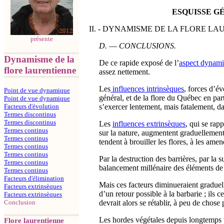
ESQUISSE G
II. - DYNAMISME DE LA FLORE LA
présente
D.
―
CONCLUSIONS.
Dynamisme de la
De ce rapide exposé de l’
aspect dynam
flore laurentienne
assez nettement.
Les
influences intrinsèques
, forces d’é
Point de vue dynamique
général, et de la flore du Québec en part
Point de vue dynamique
s’exercer lentement, mais fatalement, da
Facteurs d'évolution
Termes discontinus
Termes discontinus
Les
influences extrinsèques
, qui se rap
Termes continus
sur la nature, augmentent graduellement 
Termes continus
tendent à brouiller les flores, à les amen
Termes continus
Termes continus
Par la destruction des barrières, par la s
Termes continus
balancement millénaire des éléments de l
Termes continus
Facteurs d'élimination
Mais ces facteurs diminueraient graduell
Facteurs extrinsèques
d’un retour possible à la barbarie ; ils 
Facteurs extrinsèques
devrait alors se rétablir, à peu de chose 
Conclusion
Les hordes végétales depuis longtemps t
Flore laurentienne