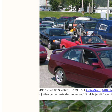
49° 19' 20.0" N - 067° 35' 39.0" O,
Côte-Nord
,
MRC M
Québec, en attente du traversier, 13:04 le jeudi 12 