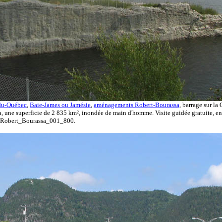
du-Québec
,
Baie-James ou Jamésie
,
aménagements Robert-Bourassa
, barrage sur la
a, une superficie de 2 835 km², inondée de main d'homme. Visite guidée gratuite, en
s_Robert_Bourassa_001_800.