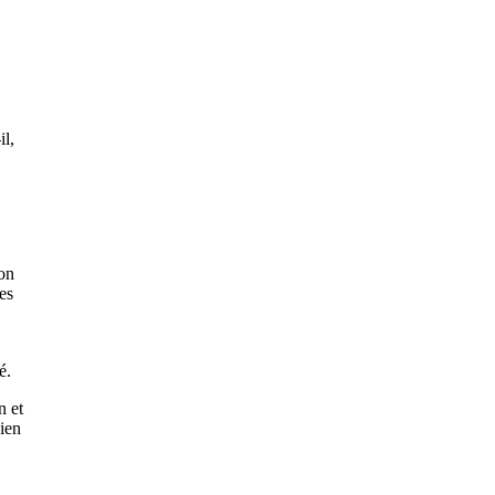
il,
ion
es
é.
n et
cien