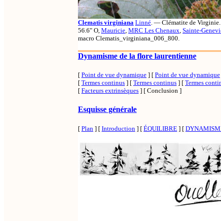
Clematis virginiana
Linné
. — Clématite de Virgini
56.6" O,
Mauricie
,
MRC Les Chenaux
,
Sainte-Genevi
macro Clematis_virginiana_006_800.
Dynamisme de la flore laurentienne
[
Point de vue dynamique
]
[
Point de vue dynamique
[
Termes continus
]
[
Termes continus
]
[
Termes conti
[
Facteurs extrinsèques
]
[ Conclusion ]
Esquisse générale
[
Plan
]
[
Introduction
]
[
ÉQUILIBRE
]
[
DYNAMISM