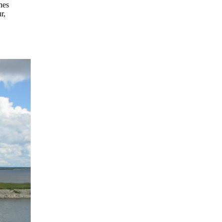
nes
r,