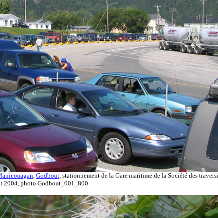
anicouagan
,
Godbout
, stationnement de la Gare maritime de la Société des travers
août 2004, photo Godbout_001_800.