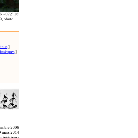
N - 072º 16'
9, photo
tinus
]
rinsèques
]
tembre 2006
 9 mars 2014
 intérieurs