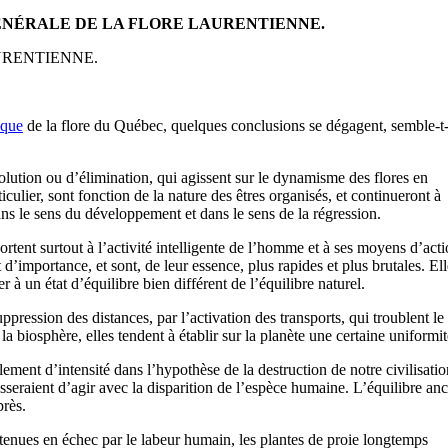
ÉNÉRALE DE LA FLORE LAURENTIENNE.
URENTIENNE.
ique
de la flore du Québec, quelques conclusions se dégagent, semble-t-
volution ou d’élimination, qui agissent sur le dynamisme des flores en
iculier, sont fonction de la nature des êtres organisés, et continueront à
ns le sens du développement et dans le sens de la régression.
portent surtout à l’activité intelligente de l’homme et à ses moyens d’act
d’importance, et sont, de leur essence, plus rapides et plus brutales. Ell
er à un état d’équilibre bien différent de l’équilibre naturel.
uppression des distances, par l’activation des transports, qui troublent le
a biosphère, elles tendent à établir sur la planète une certaine uniformit
ement d’intensité dans l’hypothèse de la destruction de notre civilisatio
cesseraient d’agir avec la disparition de l’espèce humaine. L’équilibre an
près.
enues en échec par le labeur humain, les plantes de proie longtemps