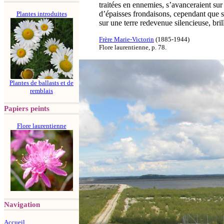
traitées en ennemies, s’avanceraient sur
d’épaisses frondaisons, cependant que s
Plantes introduites
sur une terre redevenue silencieuse, bril
Frère Marie-Victorin
(1885-1944)
Flore laurentienne, p. 78.
Plantes de ballasts et de
remblais
Papiers peints
Flore laurentienne
Navigation
Accueil