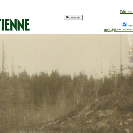
Édition
flore
info@florelauren