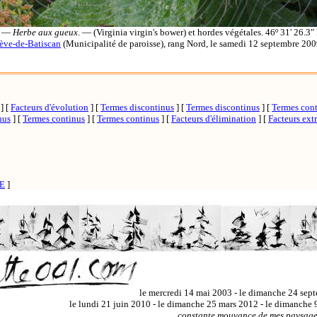
e. —
Herbe aux gueux
. — (Virginia virgin's bower) et hordes végétales. 46º 31' 26.3" 
ève-de-Batiscan
(Municipalité de paroisse), rang Nord, le samedi 12 septembre 200
]
[
Facteurs d'évolution
]
[
Termes discontinus
]
[
Termes discontinus
]
[
Termes con
nus
]
[
Termes continus
]
[
Termes continus
]
[
Facteurs d'élimination
]
[
Facteurs ext
E
]
le mercredi 14 mai 2003 - le dimanche 24 sep
le lundi 21 juin 2010 - le dimanche 25 mars 2012 - le dimanche
constante mouvance de mes paysages