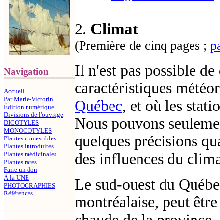
Climat
2.
(
Première
de cinq pages ;
p
Il n'est pas possible d
Navigation
caractéristiques météor
Accueil
Par Marie-Victorin
Québec
, et où les stat
Édition numérique
Divisions de l'ouvrage
Nous pouvons seulement
DICOTYLES
MONOCOTYLES
quelques précisions qu
Plantes comestibles
Plantes introduites
Plantes médicinales
des influences du climat
Plantes rares
Faire un don
À la UNE
Le sud-ouest du Québe
PHOTOGRAPHIES
Références
montréalaise, peut être
chaude de la province. 