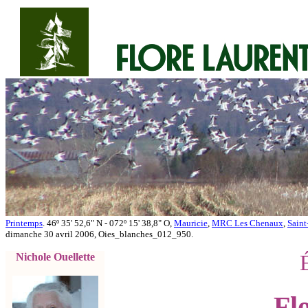
Printemps
. 46º 35' 52,6" N - 072º 15' 38,8" O,
Mauricie
,
MRC Les Chenaux
,
Saint
dimanche 30 avril 2006, Oies_blanches_012_950.
Nichole Ouellette
Fl