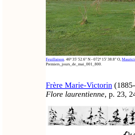
Feuillaison
. 46º 35' 52.6" N - 072º 15' 38.8" O,
Maurici
Premiers_jours_de_mai_001_800.
Frère Marie-Victorin
(1885-
Flore laurentienne
, p. 23, 2