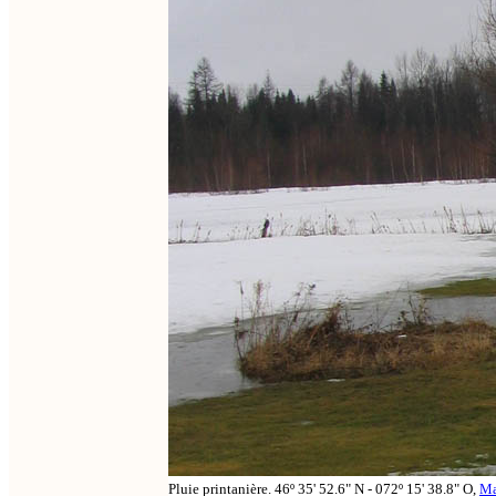
Pluie printanière. 46º 35' 52.6" N - 072º 15' 38.8" O,
Ma