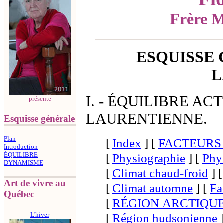
Frère M
ESQUISSE
L
I. - ÉQUILIBRE A
présente
LAURENTIENNE.
Esquisse générale
Plan
[
Index
]
[
FACTEURS
Introduction
[
Physiographie
]
[
Phy
ÉQUILIBRE
DYNAMISME
[
Climat chaud-froid
]
Art de vivre au
[
Climat automne
]
[
Fa
Québec
[
RÉGION ARCTIQU
L'hiver
[
Région hudsonienne