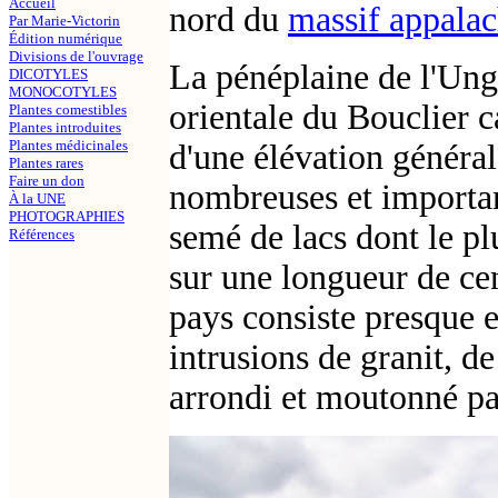
Accueil
nord du
massif appalac
Par Marie-Victorin
Édition numérique
Divisions de l'ouvrage
La pénéplaine de l'Ung
DICOTYLES
MONOCOTYLES
orientale du Bouclier c
Plantes comestibles
Plantes introduites
Plantes médicinales
d'une élévation général
Plantes rares
Faire un don
nombreuses et importan
À la UNE
PHOTOGRAPHIES
semé de lacs dont le pl
Références
sur une longueur de ce
pays consiste presque 
intrusions de granit, de
arrondi et moutonné par