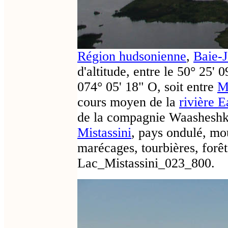
Région hudsonienne
,
Baie-
d'altitude, entre le 50° 25' 
074° 05' 18" O, soit entre
Mi
cours moyen de la
rivière 
de la compagnie Waasheshk
Mistassini
, pays ondulé, mou
marécages, tourbières, forêt
Lac_Mistassini_023_800.