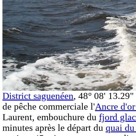
District saguenéen
, 48° 08' 13.29"
de pêche commerciale l'
Ancre d'or
Laurent, embouchure du
fjord gla
minutes après le départ du
quai du